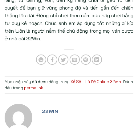
quyết để bạn giữ vững phong độ và tiến gần đến chiến
thắng lâu dài. Đừng chỉ chơi theo cảm xúc hãy chơi bằng
tư duy kế hoạch. Chúc anh em áp dụng tốt những bí kíp
trên luôn là người nắm thế chủ động trong mọi ván cược
ở nhà cái 32Win.
Mục nhập này đã được đăng trong
Xổ Số – Lô Đề Online 32win
. Đánh
dấu trang
permalink
.
32WIN