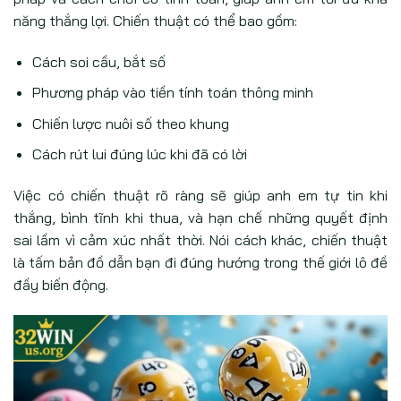
năng thắng lợi. Chiến thuật có thể bao gồm:
Cách soi cầu, bắt số
Phương pháp vào tiền tính toán thông minh
Chiến lược nuôi số theo khung
Cách rút lui đúng lúc khi đã có lời
Việc có chiến thuật rõ ràng sẽ giúp anh em tự tin khi
thắng, bình tĩnh khi thua, và hạn chế những quyết định
sai lầm vì cảm xúc nhất thời. Nói cách khác, chiến thuật
là tấm bản đồ dẫn bạn đi đúng hướng trong thế giới lô đề
đầy biến động.