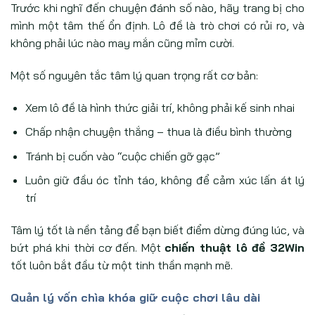
Trước khi nghĩ đến chuyện đánh số nào, hãy trang bị cho
mình một tâm thế ổn định. Lô đề là trò chơi có rủi ro, và
không phải lúc nào may mắn cũng mỉm cười.
Một số nguyên tắc tâm lý quan trọng rất cơ bản:
Xem lô đề là hình thức giải trí, không phải kế sinh nhai
Chấp nhận chuyện thắng – thua là điều bình thường
Tránh bị cuốn vào “cuộc chiến gỡ gạc”
Luôn giữ đầu óc tỉnh táo, không để cảm xúc lấn át lý
trí
Tâm lý tốt là nền tảng để bạn biết điểm dừng đúng lúc, và
bứt phá khi thời cơ đến. Một
chiến thuật lô đề 32Win
tốt luôn bắt đầu từ một tinh thần mạnh mẽ.
Quản lý vốn chìa khóa giữ cuộc chơi lâu dài