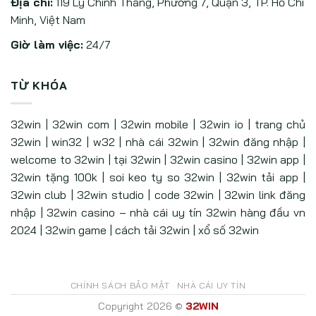
Địa chỉ:
119 Lý Chính Thắng, Phường 7, Quận 3, TP. Hồ Chí
Minh, Việt Nam
Giờ làm việc:
24/7
TỪ KHÓA
32win | 32win com | 32win mobile | 32win io | trang chủ
32win | win32 | w32 | nhà cái 32win | 32win đăng nhập |
welcome to 32win | tại 32win | 32win casino | 32win app |
32win tặng 100k | soi keo ty so 32win | 32win tải app |
32win club | 32win studio | code 32win | 32win link đăng
nhập | 32win casino – nhà cái uy tín 32win hàng đầu vn
2024 | 32win game | cách tải 32win | xổ số 32win
CHÍNH SÁCH BẢO MẬT
NHÀ CÁI UY TÍN
Copyright 2026 ©
32WIN